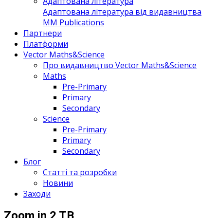
Адаптована література
Адаптована література від видавництва
MM Publications
Партнери
Платформи
Vector Maths&Science
Про видавництво Vector Maths&Science
Maths
Pre-Primary
Primary
Secondary
Science
Pre-Primary
Primary
Secondary
Блог
Статті та розробки
Новини
Заходи
Zoom in 2 TB