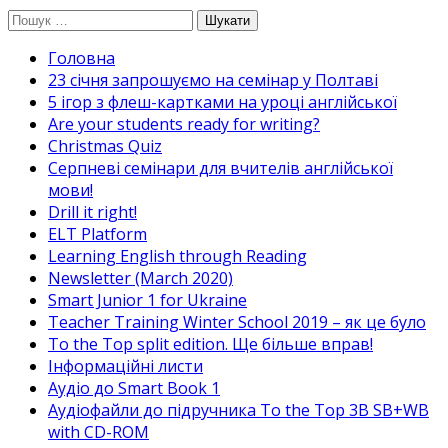
Перейти
Пошук:
до
Головна
вмісту
23 січня запрошуємо на семінар у Полтаві
5 ігор з флеш-картками на уроці англійської
Are your students ready for writing?
Christmas Quiz
Cерпневі семінари для вчителів англійської
мови!
Drill it right!
ELT Platform
Learning English through Reading
Newsletter (March 2020)
Smart Junior 1 for Ukraine
Teacher Training Winter School 2019 – як це було
To the Top split edition. Ще більше вправ!
Інформаційні листи
Аудіо до Smart Book 1
Аудіофайли до підручника To the Top 3B SB+WB
with CD-ROM