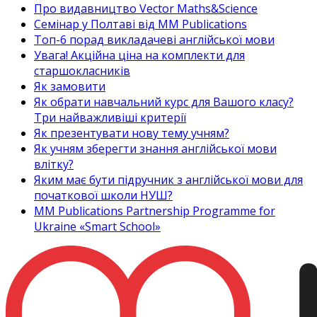
Про видавництво Vector Maths&Science
Семінар у Полтаві від MM Publications
Топ-6 порад викладачеві англійської мови
Увага! Акційна ціна на комплекти для
старшокласників
Як замовити
Як обрати навчальний курс для Вашого класу?
Три найважливіші критерії
Як презентувати нову тему учням?
Як учням зберегти знання англійської мови
влітку?
Яким має бути підручник з англійської мови для
початкової школи НУШ?
MM Publications Partnership Programme for
Ukraine «Smart School»