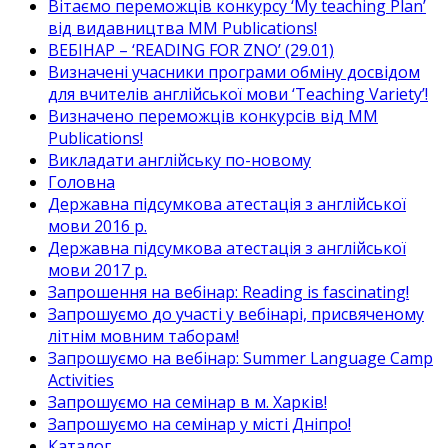
Вітаємо переможців конкурсу ‘My teaching Plan’
від видавництва MM Publications!
ВЕБІНАР – ‘READING FOR ZNO’ (29.01)
Визначені учасники програми обміну досвідом
для вчителів англійської мови ‘Teaching Variety’!
Визначено переможців конкурсів від MM
Publications!
Викладати англійську по-новому
Головна
Державна підсумкова атестація з англійської
мови 2016 р.
Державна підсумкова атестація з англійської
мови 2017 р.
Запрошення на вебінар: Reading is fascinating!
Запрошуємо до участі у вебінарі, присвяченому
літнім мовним таборам!
Запрошуємо на вебінар: Summer Language Camp
Activities
Запрошуємо на семінар в м. Харків!
Запрошуємо на семінар у місті Дніпро!
Каталог