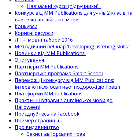
Навчальні курси (підручники)_
Конкурс від MM Publications для учнів 2 класів та
вчителів англійської мови!
Конкурси
Корисні ресурси
Літні мовні табори 2016
Методичний вебінар ‘Developing listening skills’
Новинки від MM Publications!
Опитування
Партнери MM Publications
Партнерська програма Smart School
Переможці конкурсу від MM Publications:
інтерв’ю після освітньої подорожі до Греції
Платформи MM publications
Практичні вправи з англійської мови до
Halloween!
Приєднуйтесь на Facebook
Пример страницы
Про видавництво
Захист авторських прав