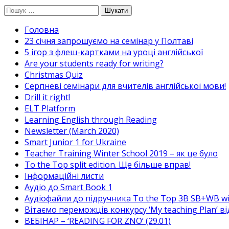
Перейти
Пошук:
до
Головна
вмісту
23 січня запрошуємо на семінар у Полтаві
5 ігор з флеш-картками на уроці англійської
Are your students ready for writing?
Christmas Quiz
Cерпневі семінари для вчителів англійської мови!
Drill it right!
ELT Platform
Learning English through Reading
Newsletter (March 2020)
Smart Junior 1 for Ukraine
Teacher Training Winter School 2019 – як це було
To the Top split edition. Ще більше вправ!
Інформаційні листи
Аудіо до Smart Book 1
Аудіофайли до підручника To the Top 3B SB+WB w
Вітаємо переможців конкурсу ‘My teaching Plan’ в
ВЕБІНАР – ‘READING FOR ZNO’ (29.01)