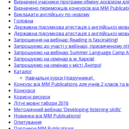
Визначені учасники програми обміну досвідом для в
Визначено переможців конкурсів від MM Publicati
Викладати англійську по-новому
Головна
Державна підсумкова атестація з англійської мови
Державна підсумкова атестація з англійської мови
Запрошення на вебінар: Reading is fascinating!
Запрошуємо до участі у вебінарі, присвяченому л
Запрошуємо на вебінар: Summer Language Camp Act
Запрошуємо на семінар в м. Харків!
Запрошуємо на семінар у місті Дніпро!
Каталог
Навчальні курси (підручники)_
Конкурс від MM Publications для учнів 2 класів та 
Конкурси
Корисні ресурси
Літні мовні табори 2016
Методичний вебінар ‘Developing listening skills’
Новинки від MM Publications!
Опитування
Партнери MM Publications