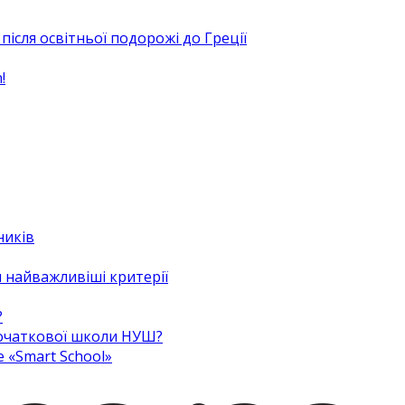
після освітньої подорожі до Греції
!
ників
 найважливіші критерії
?
 початкової школи НУШ?
e «Smart School»