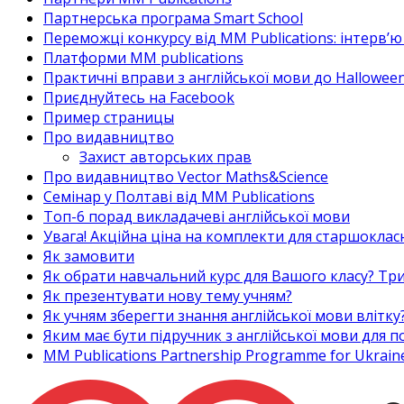
Партнерська програма Smart School
Переможці конкурсу від MM Publications: інтерв’ю 
Платформи MM publications
Практичні вправи з англійської мови до Halloween
Приєднуйтесь на Facebook
Пример страницы
Про видавництво
Захист авторських прав
Про видавництво Vector Maths&Science
Семінар у Полтаві від MM Publications
Топ-6 порад викладачеві англійської мови
Увага! Акційна ціна на комплекти для старшоклас
Як замовити
Як обрати навчальний курс для Вашого класу? Три
Як презентувати нову тему учням?
Як учням зберегти знання англійської мови влітку
Яким має бути підручник з англійської мови для
MM Publications Partnership Programme for Ukrain