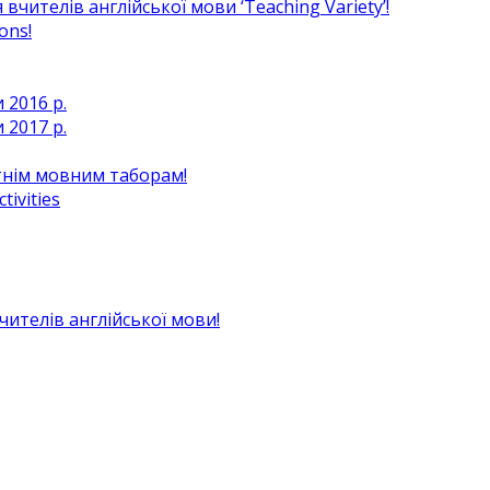
чителів англійської мови ‘Teaching Variety’!
ons!
 2016 р.
 2017 р.
ітнім мовним таборам!
ivities
вчителів англійської мови!