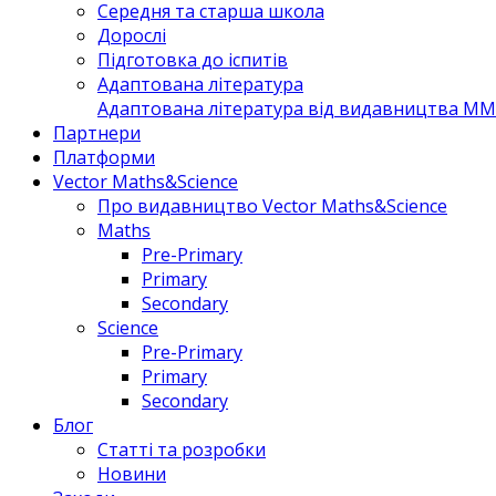
Середня та старша школа
Дорослі
Підготовка до іспитів
Адаптована література
Адаптована література від видавництва MM 
Партнери
Платформи
Vector Maths&Science
Про видавництво Vector Maths&Science
Maths
Pre-Primary
Primary
Secondary
Science
Pre-Primary
Primary
Secondary
Блог
Статті та розробки
Новини