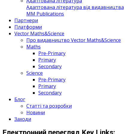
Адаптована література
Адаптована література від видавництва
MM Publications
Партнери
Платформи
Vector Maths&Science
Про видавництво Vector Maths&Science
Maths
Pre-Primary
Primary
Secondary
Science
Pre-Primary
Primary
Secondary
Блог
Статті та розробки
Новини
Заходи
Електронний перегляд Key Links: