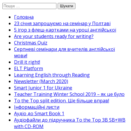
Перейти
Пошук:
до
Головна
вмісту
23 січня запрошуємо на семінар у Полтаві
5 ігор з флеш-картками на уроці англійської
Are your students ready for writing?
Christmas Quiz
Cерпневі семінари для вчителів англійської
мови!
Drill it right!
ELT Platform
Learning English through Reading
Newsletter (March 2020)
Smart Junior 1 for Ukraine
Teacher Training Winter School 2019 – як це було
To the Top split edition. Ще більше вправ!
Інформаційні листи
Аудіо до Smart Book 1
Аудіофайли до підручника To the Top 3B SB+WB
with CD-ROM