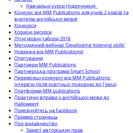
Навчальні курси (підручники)_
Конкурс від MM Publications для учнів 2 класів та
вчителів англійської мови!
Конкурси
Корисні ресурси
Літні мовні табори 2016
Методичний вебінар ‘Developing listening skills’
Новинки від MM Publications!
Опитування
Партнери MM Publications
Партнерська програма Smart School
Переможці конкурсу від MM Publications:
інтерв’ю після освітньої подорожі до Греції
Платформи MM publications
Практичні вправи з англійської мови до
Halloween!
Приєднуйтесь на Facebook
Пример страницы
Про видавництво
Захист авторських прав