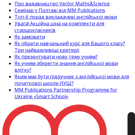
Про видавництво Vector Maths&Science
Семінар у Полтаві від MM Publications
Топ-6 порад викладачеві англійської мови
Увага! Акційна ціна на комплекти для
старшокласників
Як замовити
Як обрати навчальний курс для Вашого класу?
Три найважливіші критерії
Як презентувати нову тему учням?
Як учням зберегти знання англійської мови
влітку?
Яким має бути підручник з англійської мови для
початкової школи НУШ?
MM Publications Partnership Programme for
Ukraine «Smart School»