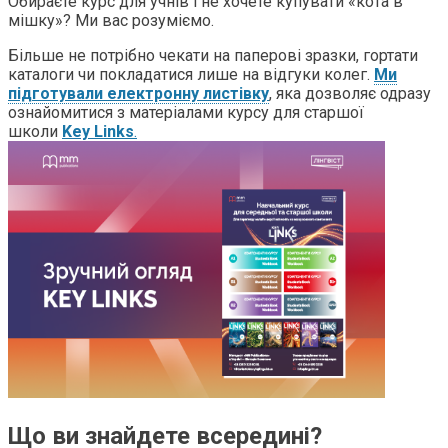
Обираєте курс для учнів і не хочете купувати «кота в
мішку»? Ми вас розуміємо.
Більше не потрібно чекати на паперові зразки, гортати
каталоги чи покладатися лише на відгуки колег.
Ми
підготували електронну листівку
, яка дозволяє одразу
ознайомитися з матеріалами курсу для старшої
школи
Key Links
.
Що ви знайдете всередині?