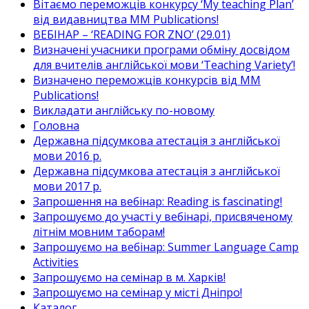
Вітаємо переможців конкурсу ‘My teaching Plan’
від видавництва MM Publications!
ВЕБІНАР – ‘READING FOR ZNO’ (29.01)
Визначені учасники програми обміну досвідом
для вчителів англійської мови ‘Teaching Variety’!
Визначено переможців конкурсів від MM
Publications!
Викладати англійську по-новому
Головна
Державна підсумкова атестація з англійської
мови 2016 р.
Державна підсумкова атестація з англійської
мови 2017 р.
Запрошення на вебінар: Reading is fascinating!
Запрошуємо до участі у вебінарі, присвяченому
літнім мовним таборам!
Запрошуємо на вебінар: Summer Language Camp
Activities
Запрошуємо на семінар в м. Харків!
Запрошуємо на семінар у місті Дніпро!
Каталог