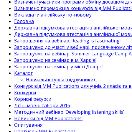
Визначені учасники програми обміну досвідом для в
Визначено переможців конкурсів від MM Publicati
Викладати англійську по-новому
Головна
Державна підсумкова атестація з англійської мови
Державна підсумкова атестація з англійської мови
Запрошення на вебінар: Reading is fascinating!
Запрошуємо до участі у вебінарі, присвяченому л
Запрошуємо на вебінар: Summer Language Camp Act
Запрошуємо на семінар в м. Харків!
Запрошуємо на семінар у місті Дніпро!
Каталог
Навчальні курси (підручники)_
Конкурс від MM Publications для учнів 2 класів та 
Конкурси
Корисні ресурси
Літні мовні табори 2016
Методичний вебінар ‘Developing listening skills’
Новинки від MM Publications!
Опитування
Партнери MM Publications