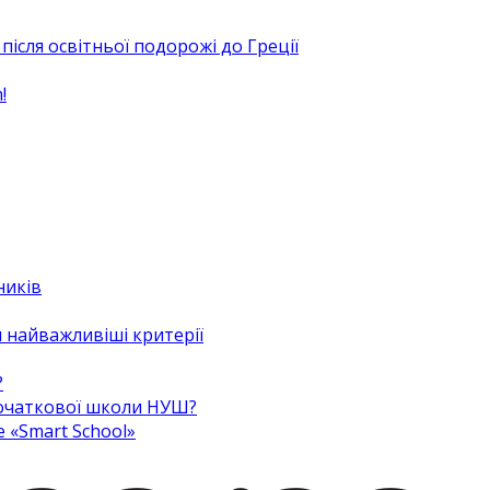
після освітньої подорожі до Греції
!
ників
 найважливіші критерії
?
 початкової школи НУШ?
e «Smart School»