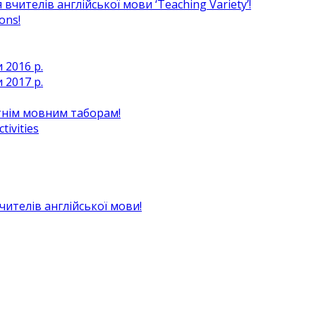
чителів англійської мови ‘Teaching Variety’!
ons!
 2016 р.
 2017 р.
ітнім мовним таборам!
ivities
вчителів англійської мови!