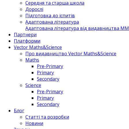
Середня та старша школа
Дорослі
Підготовка до іспитів
Адаптована література
Адаптована література від видавництва MM 
Партнери
Платформи
Vector Maths&Science
Про видавництво Vector Maths&Science
Maths
Pre-Primary
Primary
Secondary
Science
Pre-Primary
Primary
Secondary
Блог
Статті та розробки
Новини