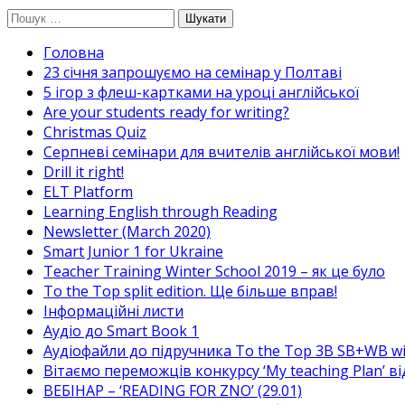
Перейти
Пошук:
до
Головна
вмісту
23 січня запрошуємо на семінар у Полтаві
5 ігор з флеш-картками на уроці англійської
Are your students ready for writing?
Christmas Quiz
Cерпневі семінари для вчителів англійської мови!
Drill it right!
ELT Platform
Learning English through Reading
Newsletter (March 2020)
Smart Junior 1 for Ukraine
Teacher Training Winter School 2019 – як це було
To the Top split edition. Ще більше вправ!
Інформаційні листи
Аудіо до Smart Book 1
Аудіофайли до підручника To the Top 3B SB+WB w
Вітаємо переможців конкурсу ‘My teaching Plan’ в
ВЕБІНАР – ‘READING FOR ZNO’ (29.01)