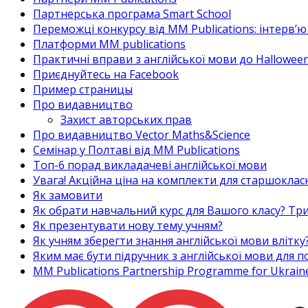
Партнерська програма Smart School
Переможці конкурсу від MM Publications: інтерв’ю 
Платформи MM publications
Практичні вправи з англійської мови до Halloween
Приєднуйтесь на Facebook
Пример страницы
Про видавництво
Захист авторських прав
Про видавництво Vector Maths&Science
Семінар у Полтаві від MM Publications
Топ-6 порад викладачеві англійської мови
Увага! Акційна ціна на комплекти для старшоклас
Як замовити
Як обрати навчальний курс для Вашого класу? Три
Як презентувати нову тему учням?
Як учням зберегти знання англійської мови влітку
Яким має бути підручник з англійської мови для
MM Publications Partnership Programme for Ukrain