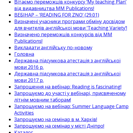
Вітаємо переможців конкурсу ‘My teaching Plan’
від видавництва MM Publications!
ВЕБІНАР – ‘READING FOR ZNO’ (29.01)
Визначені учасники програми обміну досвідом
для вчителів англійської мови ‘Teaching Variety’!
Визначено переможців конкурсів від MM
Publications!
Викладати англійську по-новому
Головна
Державна підсумкова атестація з англійської
мови 2016 р.
Державна підсумкова атестація з англійської
мови 2017 р.
Запрошення на вебінар: Reading is fascinating!
Запрошуємо до участі у вебінарі, присвяченому
літнім мовним таборам!
Запрошуємо на вебінар: Summer Language Camp
Activities
Запрошуємо на семінар в м. Харків!
Запрошуємо на семінар у місті Дніпро!
Каталог