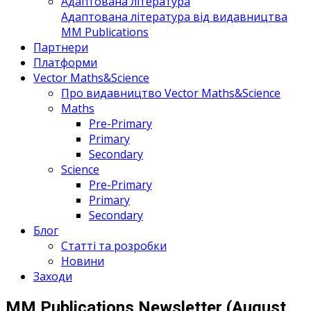
Адаптована література
Адаптована література від видавництва
MM Publications
Партнери
Платформи
Vector Maths&Science
Про видавництво Vector Maths&Science
Maths
Pre-Primary
Primary
Secondary
Science
Pre-Primary
Primary
Secondary
Блог
Статті та розробки
Новини
Заходи
MM Publications Newsletter (August