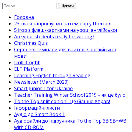
Перейти
Пошук:
до
Головна
вмісту
23 січня запрошуємо на семінар у Полтаві
5 ігор з флеш-картками на уроці англійської
Are your students ready for writing?
Christmas Quiz
Cерпневі семінари для вчителів англійської
мови!
Drill it right!
ELT Platform
Learning English through Reading
Newsletter (March 2020)
Smart Junior 1 for Ukraine
Teacher Training Winter School 2019 – як це було
To the Top split edition. Ще більше вправ!
Інформаційні листи
Аудіо до Smart Book 1
Аудіофайли до підручника To the Top 3B SB+WB
with CD-ROM