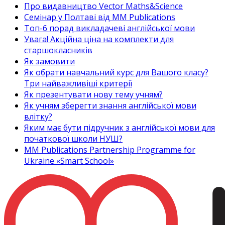
Про видавництво Vector Maths&Science
Семінар у Полтаві від MM Publications
Топ-6 порад викладачеві англійської мови
Увага! Акційна ціна на комплекти для
старшокласників
Як замовити
Як обрати навчальний курс для Вашого класу?
Три найважливіші критерії
Як презентувати нову тему учням?
Як учням зберегти знання англійської мови
влітку?
Яким має бути підручник з англійської мови для
початкової школи НУШ?
MM Publications Partnership Programme for
Ukraine «Smart School»