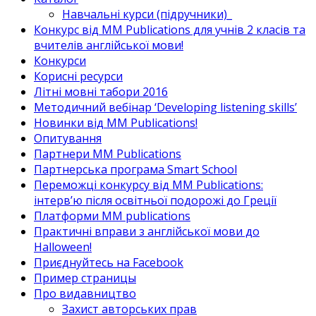
Навчальні курси (підручники)_
Конкурс від MM Publications для учнів 2 класів та
вчителів англійської мови!
Конкурси
Корисні ресурси
Літні мовні табори 2016
Методичний вебінар ‘Developing listening skills’
Новинки від MM Publications!
Опитування
Партнери MM Publications
Партнерська програма Smart School
Переможці конкурсу від MM Publications:
інтерв’ю після освітньої подорожі до Греції
Платформи MM publications
Практичні вправи з англійської мови до
Halloween!
Приєднуйтесь на Facebook
Пример страницы
Про видавництво
Захист авторських прав