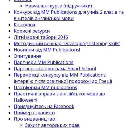
Навчальні курси (підручники)_
Конкурс від MM Publications для учнів 2 класів та
вчителів англійської мови!
Конкурси
Корисні ресурси
Літні мовні табори 2016
Методичний вебінар ‘Developing listening skills’
Новинки від MM Publications!
Опитування
Партнери MM Publications
Партнерська програма Smart School
Переможці конкурсу від MM Publications:
інтерв’ю після освітньої подорожі до Греції
Платформи MM publications
Практичні вправи з англійської мови до
Halloween!
Приєднуйтесь на Facebook
Пример страницы
Про видавництво
Захист авторських прав