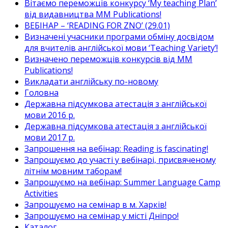
Вітаємо переможців конкурсу ‘My teaching Plan’
від видавництва MM Publications!
ВЕБІНАР – ‘READING FOR ZNO’ (29.01)
Визначені учасники програми обміну досвідом
для вчителів англійської мови ‘Teaching Variety’!
Визначено переможців конкурсів від MM
Publications!
Викладати англійську по-новому
Головна
Державна підсумкова атестація з англійської
мови 2016 р.
Державна підсумкова атестація з англійської
мови 2017 р.
Запрошення на вебінар: Reading is fascinating!
Запрошуємо до участі у вебінарі, присвяченому
літнім мовним таборам!
Запрошуємо на вебінар: Summer Language Camp
Activities
Запрошуємо на семінар в м. Харків!
Запрошуємо на семінар у місті Дніпро!
Каталог