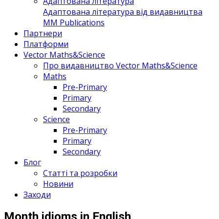
Адаптована література
Адаптована література від видавництва
MM Publications
Партнери
Платформи
Vector Maths&Science
Про видавництво Vector Maths&Science
Maths
Pre-Primary
Primary
Secondary
Science
Pre-Primary
Primary
Secondary
Блог
Статті та розробки
Новини
Заходи
Month idioms in English