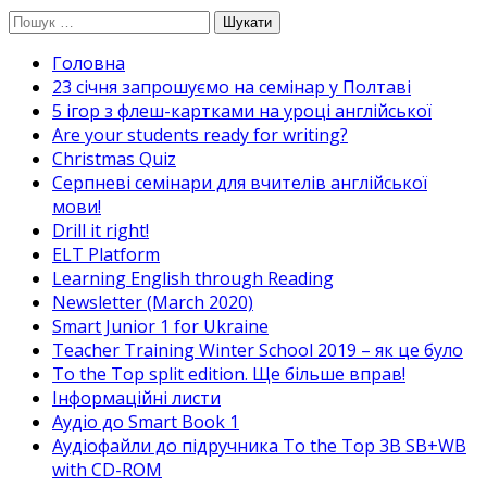
Перейти
Пошук:
до
Головна
вмісту
23 січня запрошуємо на семінар у Полтаві
5 ігор з флеш-картками на уроці англійської
Are your students ready for writing?
Christmas Quiz
Cерпневі семінари для вчителів англійської
мови!
Drill it right!
ELT Platform
Learning English through Reading
Newsletter (March 2020)
Smart Junior 1 for Ukraine
Teacher Training Winter School 2019 – як це було
To the Top split edition. Ще більше вправ!
Інформаційні листи
Аудіо до Smart Book 1
Аудіофайли до підручника To the Top 3B SB+WB
with CD-ROM