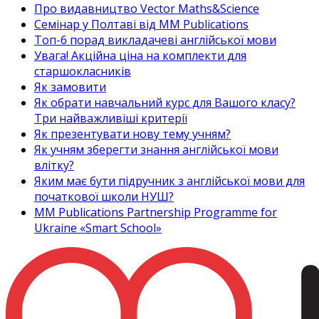
Про видавництво Vector Maths&Science
Семінар у Полтаві від MM Publications
Топ-6 порад викладачеві англійської мови
Увага! Акційна ціна на комплекти для
старшокласників
Як замовити
Як обрати навчальний курс для Вашого класу?
Три найважливіші критерії
Як презентувати нову тему учням?
Як учням зберегти знання англійської мови
влітку?
Яким має бути підручник з англійської мови для
початкової школи НУШ?
MM Publications Partnership Programme for
Ukraine «Smart School»