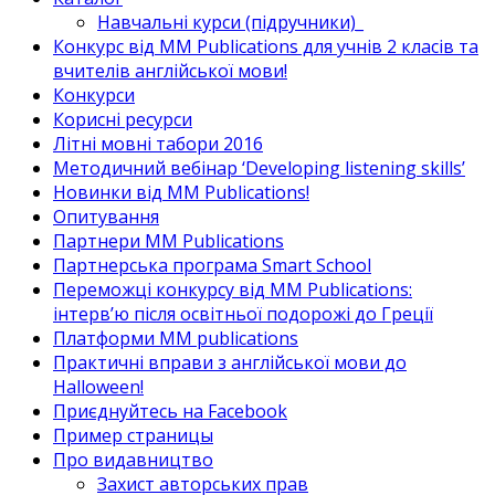
Навчальні курси (підручники)_
Конкурс від MM Publications для учнів 2 класів та
вчителів англійської мови!
Конкурси
Корисні ресурси
Літні мовні табори 2016
Методичний вебінар ‘Developing listening skills’
Новинки від MM Publications!
Опитування
Партнери MM Publications
Партнерська програма Smart School
Переможці конкурсу від MM Publications:
інтерв’ю після освітньої подорожі до Греції
Платформи MM publications
Практичні вправи з англійської мови до
Halloween!
Приєднуйтесь на Facebook
Пример страницы
Про видавництво
Захист авторських прав