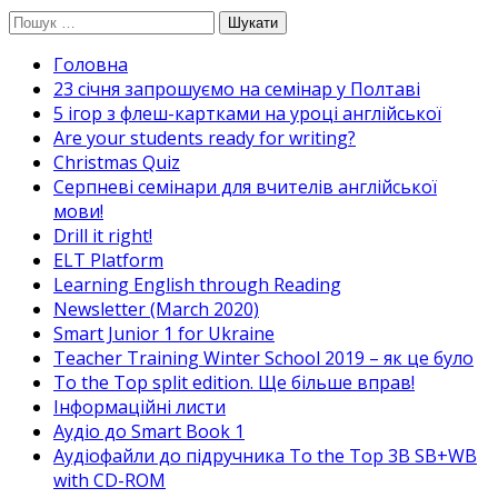
Перейти
Пошук:
до
Головна
вмісту
23 січня запрошуємо на семінар у Полтаві
5 ігор з флеш-картками на уроці англійської
Are your students ready for writing?
Christmas Quiz
Cерпневі семінари для вчителів англійської
мови!
Drill it right!
ELT Platform
Learning English through Reading
Newsletter (March 2020)
Smart Junior 1 for Ukraine
Teacher Training Winter School 2019 – як це було
To the Top split edition. Ще більше вправ!
Інформаційні листи
Аудіо до Smart Book 1
Аудіофайли до підручника To the Top 3B SB+WB
with CD-ROM