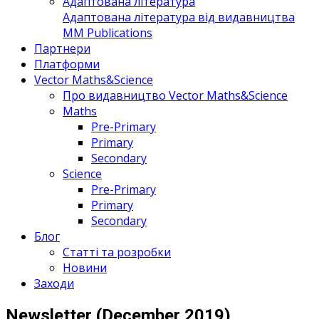
Адаптована література
Адаптована література від видавництва
MM Publications
Партнери
Платформи
Vector Maths&Science
Про видавництво Vector Maths&Science
Maths
Pre-Primary
Primary
Secondary
Science
Pre-Primary
Primary
Secondary
Блог
Статті та розробки
Новини
Заходи
Newsletter (December 2019)