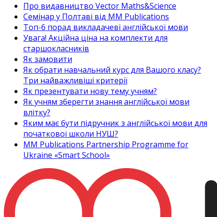
Про видавництво Vector Maths&Science
Семінар у Полтаві від MM Publications
Топ-6 порад викладачеві англійської мови
Увага! Акційна ціна на комплекти для
старшокласників
Як замовити
Як обрати навчальний курс для Вашого класу?
Три найважливіші критерії
Як презентувати нову тему учням?
Як учням зберегти знання англійської мови
влітку?
Яким має бути підручник з англійської мови для
початкової школи НУШ?
MM Publications Partnership Programme for
Ukraine «Smart School»