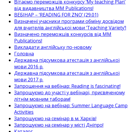
Вітаємо переможців конкурсу ‘My teaching Plan’
від видавництва MM Publications!
ВЕБІНАР – ‘READING FOR ZNO’ (29.01)
Визначені учасники програми обміну досвідом
для вчителів англійської мови ‘Teaching Variety’!
Визначено переможців конкурсів від MM
Publications!
Викладати англійську по-новому
Головна
Державна підсумкова атестація з англійської
мови 2016 р.
Державна підсумкова атестація з англійської
мови 2017 р.
Запрошення на вебінар: Reading is fascinating!
Запрошуємо до участі у вебінарі, присвяченому
літнім мовним таборам!
Запрошуємо на вебінар: Summer Language Camp
Activities
Запрошуємо на семінар в м. Харків!
Запрошуємо на семінар у місті Дніпро!
Каталог