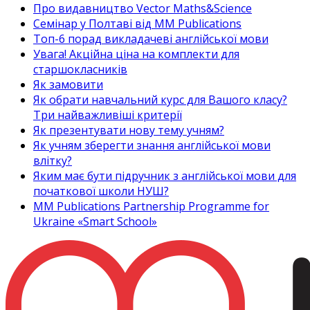
Про видавництво Vector Maths&Science
Семінар у Полтаві від MM Publications
Топ-6 порад викладачеві англійської мови
Увага! Акційна ціна на комплекти для
старшокласників
Як замовити
Як обрати навчальний курс для Вашого класу?
Три найважливіші критерії
Як презентувати нову тему учням?
Як учням зберегти знання англійської мови
влітку?
Яким має бути підручник з англійської мови для
початкової школи НУШ?
MM Publications Partnership Programme for
Ukraine «Smart School»