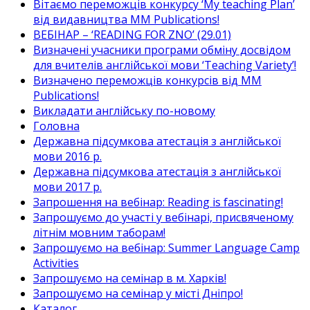
Вітаємо переможців конкурсу ‘My teaching Plan’
від видавництва MM Publications!
ВЕБІНАР – ‘READING FOR ZNO’ (29.01)
Визначені учасники програми обміну досвідом
для вчителів англійської мови ‘Teaching Variety’!
Визначено переможців конкурсів від MM
Publications!
Викладати англійську по-новому
Головна
Державна підсумкова атестація з англійської
мови 2016 р.
Державна підсумкова атестація з англійської
мови 2017 р.
Запрошення на вебінар: Reading is fascinating!
Запрошуємо до участі у вебінарі, присвяченому
літнім мовним таборам!
Запрошуємо на вебінар: Summer Language Camp
Activities
Запрошуємо на семінар в м. Харків!
Запрошуємо на семінар у місті Дніпро!
Каталог