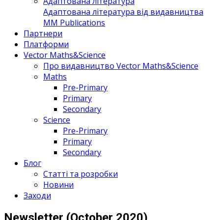
Адаптована література
Адаптована література від видавництва
MM Publications
Партнери
Платформи
Vector Maths&Science
Про видавництво Vector Maths&Science
Maths
Pre-Primary
Primary
Secondary
Science
Pre-Primary
Primary
Secondary
Блог
Статті та розробки
Новини
Заходи
Newsletter (October 2020)