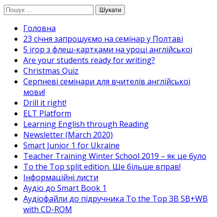
Перейти
Пошук:
до
Головна
вмісту
23 січня запрошуємо на семінар у Полтаві
5 ігор з флеш-картками на уроці англійської
Are your students ready for writing?
Christmas Quiz
Cерпневі семінари для вчителів англійської
мови!
Drill it right!
ELT Platform
Learning English through Reading
Newsletter (March 2020)
Smart Junior 1 for Ukraine
Teacher Training Winter School 2019 – як це було
To the Top split edition. Ще більше вправ!
Інформаційні листи
Аудіо до Smart Book 1
Аудіофайли до підручника To the Top 3B SB+WB
with CD-ROM