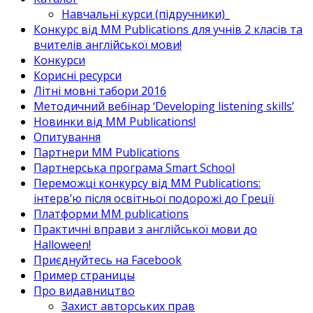
Навчальні курси (підручники)_
Конкурс від MM Publications для учнів 2 класів та
вчителів англійської мови!
Конкурси
Корисні ресурси
Літні мовні табори 2016
Методичний вебінар ‘Developing listening skills’
Новинки від MM Publications!
Опитування
Партнери MM Publications
Партнерська програма Smart School
Переможці конкурсу від MM Publications:
інтерв’ю після освітньої подорожі до Греції
Платформи MM publications
Практичні вправи з англійської мови до
Halloween!
Приєднуйтесь на Facebook
Пример страницы
Про видавництво
Захист авторських прав