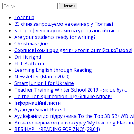
Перейти
Пошук:
до
Головна
вмісту
23 січня запрошуємо на семінар у Полтаві
5 ігор з флеш-картками на уроці англійської
Are your students ready for writing?
Christmas Quiz
Cерпневі семінари для вчителів англійської мови!
Drill it right!
ELT Platform
Learning English through Reading
Newsletter (March 2020)
Smart Junior 1 for Ukraine
Teacher Training Winter School 2019 – як це було
To the Top split edition. Ще більше вправ!
Інформаційні листи
Аудіо до Smart Book 1
Аудіофайли до підручника To the Top 3B SB+WB w
Вітаємо переможців конкурсу ‘My teaching Plan’ в
ВЕБІНАР – ‘READING FOR ZNO’ (29.01)