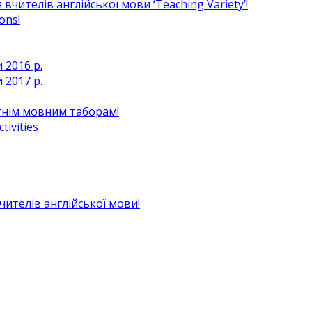
чителів англійської мови ‘Teaching Variety’!
ons!
 2016 р.
 2017 р.
ітнім мовним таборам!
ivities
вчителів англійської мови!