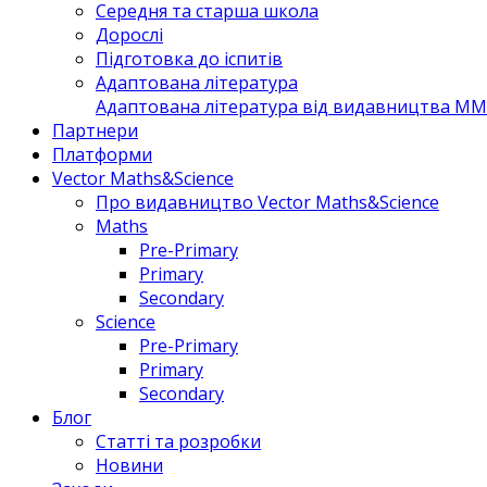
Середня та старша школа
Дорослі
Підготовка до іспитів
Адаптована література
Адаптована література від видавництва MM 
Партнери
Платформи
Vector Maths&Science
Про видавництво Vector Maths&Science
Maths
Pre-Primary
Primary
Secondary
Science
Pre-Primary
Primary
Secondary
Блог
Статті та розробки
Новини