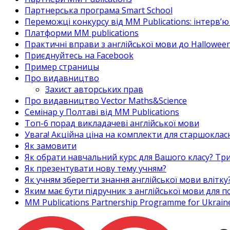
Партнерська програма Smart School
Переможці конкурсу від MM Publications: інтерв’ю 
Платформи MM publications
Практичні вправи з англійської мови до Halloween
Приєднуйтесь на Facebook
Пример страницы
Про видавництво
Захист авторських прав
Про видавництво Vector Maths&Science
Семінар у Полтаві від MM Publications
Топ-6 порад викладачеві англійської мови
Увага! Акційна ціна на комплекти для старшоклас
Як замовити
Як обрати навчальний курс для Вашого класу? Три
Як презентувати нову тему учням?
Як учням зберегти знання англійської мови влітку
Яким має бути підручник з англійської мови для
MM Publications Partnership Programme for Ukrain