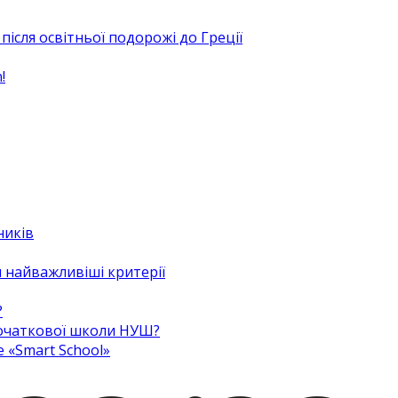
після освітньої подорожі до Греції
!
ників
 найважливіші критерії
?
 початкової школи НУШ?
e «Smart School»