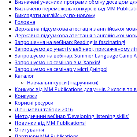
Визначені учасники програми обміну досвідом для в
Визначено переможців конкурсів від MM Publicati
Викладати англійську по-новому
Головна
Державна підсумкова атестація з англійської мови
Державна підсумкова атестація з англійської мови
Запрошення на вебінар: Reading is fascinating!
Запрошуємо до участі у вебінарі, присвяченому л
Запрошуємо на вебінар: Summer Language Camp Act
Запрошуємо на семінар в м. Харків!
Запрошуємо на семінар у місті Дніпро!
Каталог
Навчальні курси (підручники)_
Конкурс від MM Publications для учнів 2 класів та 
Конкурси
Корисні ресурси
Літні мовні табори 2016
Методичний вебінар ‘Developing listening skills’
Новинки від MM Publications!
Опитування
Партнери MM Publications