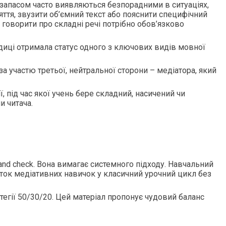
м запасом часто виявляються безпорадними в ситуаціях,
ття, звузити об’ємний текст або пояснити специфічний
 говорити про складні речі потрібно обов’язково
диці отримала статус одного з ключових видів мовної
за участю третьої, нейтральної сторони – медіатора, який
 під час якої учень бере складний, насичений чи
и читача.
d check. Вона вимагає системного підходу. Навчальний
ток медіативних навичок у класичний урочний цикл без
атегії 50/30/20. Цей матеріал пропонує чудовий баланс