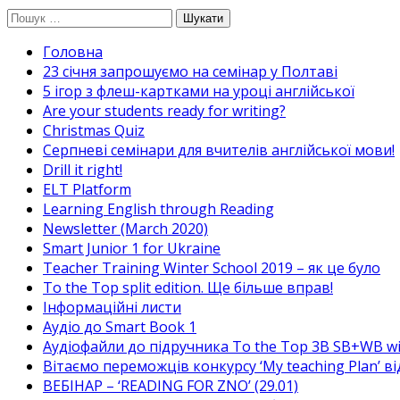
Перейти
Пошук:
до
Головна
вмісту
23 січня запрошуємо на семінар у Полтаві
5 ігор з флеш-картками на уроці англійської
Are your students ready for writing?
Christmas Quiz
Cерпневі семінари для вчителів англійської мови!
Drill it right!
ELT Platform
Learning English through Reading
Newsletter (March 2020)
Smart Junior 1 for Ukraine
Teacher Training Winter School 2019 – як це було
To the Top split edition. Ще більше вправ!
Інформаційні листи
Аудіо до Smart Book 1
Аудіофайли до підручника To the Top 3B SB+WB w
Вітаємо переможців конкурсу ‘My teaching Plan’ в
ВЕБІНАР – ‘READING FOR ZNO’ (29.01)