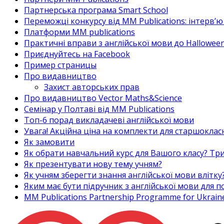
Партнерська програма Smart School
Переможці конкурсу від MM Publications: інтерв’ю 
Платформи MM publications
Практичні вправи з англійської мови до Halloween
Приєднуйтесь на Facebook
Пример страницы
Про видавництво
Захист авторських прав
Про видавництво Vector Maths&Science
Семінар у Полтаві від MM Publications
Топ-6 порад викладачеві англійської мови
Увага! Акційна ціна на комплекти для старшоклас
Як замовити
Як обрати навчальний курс для Вашого класу? Три
Як презентувати нову тему учням?
Як учням зберегти знання англійської мови влітку
Яким має бути підручник з англійської мови для
MM Publications Partnership Programme for Ukrain