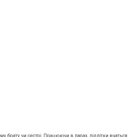
у брату чи сестрі. Працюючи в парах, підлітки вчаться