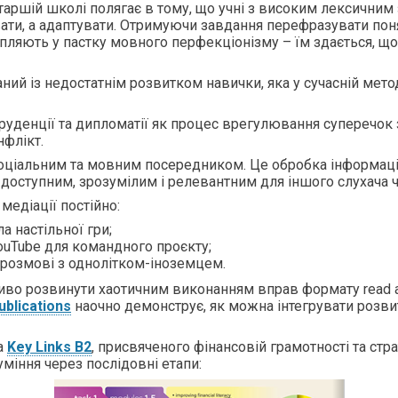
старшій школі полягає в тому, що учні з високим лексични
ати, а адаптувати. Отримуючи завдання перефразувати поня
рапляють у пастку мовного перфекціонізму – їм здається, що
ий із недостатнім розвитком навички, яка у сучасній мето
пруденції та дипломатії як процес врегулювання суперечок 
нфлікт.
соціальним та мовним посередником. Це обробка інформації,
 доступним, зрозумілим і релевантним для іншого слухача ч
медіації постійно:
 настільної гри;
ouTube для командного проєкту;
 розмові з однолітком-іноземцем.
во розвинути хаотичним виконанням вправ формату read an
blications
наочно демонструє, як можна інтегрувати розви
а
Key Links B2
, присвяченого фінансовій грамотності та стр
міння через послідовні етапи: