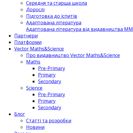
Середня та старша школа
Дорослі
Підготовка до іспитів
Адаптована література
Адаптована література від видавництва MM 
Партнери
Платформи
Vector Maths&Science
Про видавництво Vector Maths&Science
Maths
Pre-Primary
Primary
Secondary
Science
Pre-Primary
Primary
Secondary
Блог
Статті та розробки
Новини