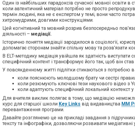
Один із найбільших парадоксів сучасної мовної освіти в 
коли автентичний матеріал потрібно не просто репродукув
термін людині, яка не є експертом у темі, вони часто пот
хитромудрими, довгими конструкціями.
Цей когнітивний та мовний розрив безпосередньо пов’язан
діяльності –
медіації.
Історично поняття медіації зародилося в соціології, юрис
допомагає сторонам знайти спільну мову та розв’язати ко
В ELT-методику медіація увійшла як здатність виступати 
специфічний контент і трансформує його так, щоб він став
У повсякденному житті підлітки стикаються з потребою в 
коли пояснюють молодшому брату чи сестрі правила
коли резюмують ключові тези наукового відео з Y
коли адаптують специфічний локальний контекст у
Для вчителя виклик полягає в тому, що медіацію неможли
курс для старшої школи
Key Links
від видавництва
MM Pu
перевантаження програми.
Давайте розглянемо це на прикладі завдання з підручник
тексту та інфографіки, дозволяючи розвивати медіативні у