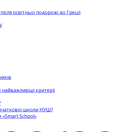
після освітньої подорожі до Греції
!
ників
 найважливіші критерії
?
 початкової школи НУШ?
e «Smart School»