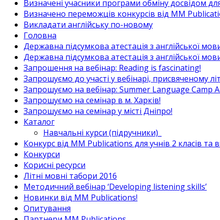
Визначені учасники програми обміну досвідом для в
Визначено переможців конкурсів від MM Publicati
Викладати англійську по-новому
Головна
Державна підсумкова атестація з англійської мови
Державна підсумкова атестація з англійської мови
Запрошення на вебінар: Reading is fascinating!
Запрошуємо до участі у вебінарі, присвяченому л
Запрошуємо на вебінар: Summer Language Camp Act
Запрошуємо на семінар в м. Харків!
Запрошуємо на семінар у місті Дніпро!
Каталог
Навчальні курси (підручники)_
Конкурс від MM Publications для учнів 2 класів та 
Конкурси
Корисні ресурси
Літні мовні табори 2016
Методичний вебінар ‘Developing listening skills’
Новинки від MM Publications!
Опитування
Партнери MM Publications