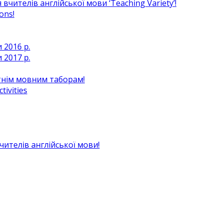
чителів англійської мови ‘Teaching Variety’!
ons!
 2016 р.
 2017 р.
ітнім мовним таборам!
ivities
вчителів англійської мови!