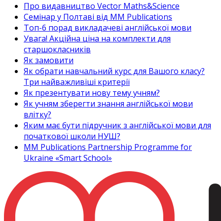
Про видавництво Vector Maths&Science
Семінар у Полтаві від MM Publications
Топ-6 порад викладачеві англійської мови
Увага! Акційна ціна на комплекти для
старшокласників
Як замовити
Як обрати навчальний курс для Вашого класу?
Три найважливіші критерії
Як презентувати нову тему учням?
Як учням зберегти знання англійської мови
влітку?
Яким має бути підручник з англійської мови для
початкової школи НУШ?
MM Publications Partnership Programme for
Ukraine «Smart School»