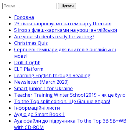
Перейти
Пошук:
до
Головна
вмісту
23 січня запрошуємо на семінар у Полтаві
5 ігор з флеш-картками на уроці англійської
Are your students ready for writing?
Christmas Quiz
Cерпневі семінари для вчителів англійської
мови!
Drill it right!
ELT Platform
Learning English through Reading
Newsletter (March 2020)
Smart Junior 1 for Ukraine
Teacher Training Winter School 2019 – як це було
To the Top split edition. Ще більше вправ!
Інформаційні листи
Аудіо до Smart Book 1
Аудіофайли до підручника To the Top 3B SB+WB
with CD-ROM