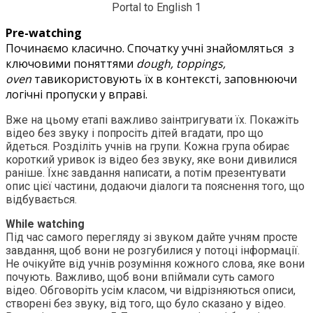
Portal to English 1
Pre-watching
Починаємо класично. Спочатку учні знайомляться з
ключовими поняттями
dough, toppings,
oven
тавикористовують їх в контексті, заповнюючи
логічні пропуски у вправі.
Вже на цьому етапі важливо заінтригувати їх. Покажіть
відео без звуку і попросіть дітей вгадати, про що
йдеться. Розділіть учнів на групи. Кожна група обирає
короткий уривок із відео без звуку, яке вони дивилися
раніше. Їхнє завдання написати, а потім презентувати
опис цієї частини, додаючи діалоги та пояснення того, що
відбувається.
While watching
Під час самого перегляду зі звуком дайте учням просте
завдання, щоб вони не розгубилися у потоці інформації.
Не очікуйте від учнів розуміння кожного слова, яке вони
почують. Важливо, щоб вони впіймали суть самого
відео. Обговоріть усім класом, чи відрізняються описи,
створені без звуку, від того, що було сказано у відео.