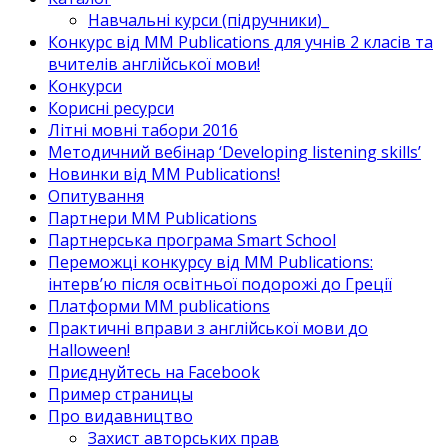
Навчальні курси (підручники)_
Конкурс від MM Publications для учнів 2 класів та
вчителів англійської мови!
Конкурси
Корисні ресурси
Літні мовні табори 2016
Методичний вебінар ‘Developing listening skills’
Новинки від MM Publications!
Опитування
Партнери MM Publications
Партнерська програма Smart School
Переможці конкурсу від MM Publications:
інтерв’ю після освітньої подорожі до Греції
Платформи MM publications
Практичні вправи з англійської мови до
Halloween!
Приєднуйтесь на Facebook
Пример страницы
Про видавництво
Захист авторських прав