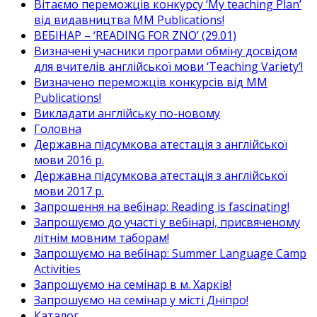
Вітаємо переможців конкурсу ‘My teaching Plan’
від видавництва MM Publications!
ВЕБІНАР – ‘READING FOR ZNO’ (29.01)
Визначені учасники програми обміну досвідом
для вчителів англійської мови ‘Teaching Variety’!
Визначено переможців конкурсів від MM
Publications!
Викладати англійську по-новому
Головна
Державна підсумкова атестація з англійської
мови 2016 р.
Державна підсумкова атестація з англійської
мови 2017 р.
Запрошення на вебінар: Reading is fascinating!
Запрошуємо до участі у вебінарі, присвяченому
літнім мовним таборам!
Запрошуємо на вебінар: Summer Language Camp
Activities
Запрошуємо на семінар в м. Харків!
Запрошуємо на семінар у місті Дніпро!
Каталог