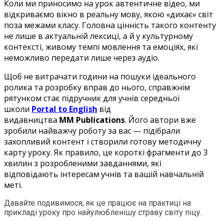
Коли ми приносимо на урок автентичне відео, ми
відкриваємо вікно в реальну мову, якою «дихає» світ
поза межами класу. Головна цінність такого контенту
не лише в актуальній лексиці, а й у культурному
контексті, живому темпі мовлення та емоціях, які
неможливо передати лише через аудіо.
Щоб не витрачати години на пошуки ідеального
ролика та розробку вправ до нього, справжнім
рятунком стає підручник для учнів середньої
школи
Portal to English
від
видавництва
MM
Publications
. Його автори вже
зробили найважчу роботу за вас — підібрали
захопливий контент і створили готову методичну
карту уроку. Як правило, це короткі фрагменти до 3
хвилин з розробленими завданнями, які
відповідають інтересам учнів та вашій навчальній
меті.
Давайте подивимося, як це працює на практиці на
прикладі уроку про найулюбленішу страву світу піцу.