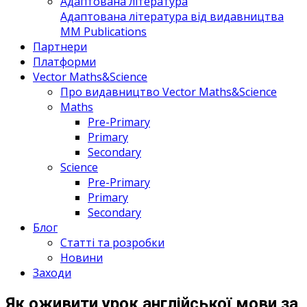
Адаптована література
Адаптована література від видавництва
MM Publications
Партнери
Платформи
Vector Maths&Science
Про видавництво Vector Maths&Science
Maths
Pre-Primary
Primary
Secondary
Science
Pre-Primary
Primary
Secondary
Блог
Статті та розробки
Новини
Заходи
Як оживити урок англійської мови за