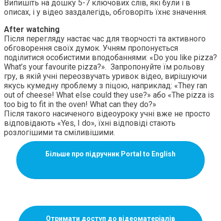
Випишіть на дошку 5-7 ключових слів, які були і в
описах, і у відео заздалегідь, обговоріть їхнє значення.
After watching
Після перегляду настає час для творчості та активного
обговорення своїх думок. Учням пропонується
поділитися особистими вподобаннями: «Do you like pizza?
What’s your favourite pizza?». Запропонуйте їм рольову
гру, в якій учні переозвучать уривок відео, вирішуючи
якусь кумедну проблему з піцою, наприклад: «They ran
out of cheese! What else could they use?» або «The pizza is
too big to fit in the oven! What can they do?»
Після такого насиченого відеоуроку учні вже не просто
відповідають «Yes, I do», їхні відповіді стають
розлогішими та сміливішими.
Більше про підручник Portal to English
Отримати доступ до відеоматеріалів