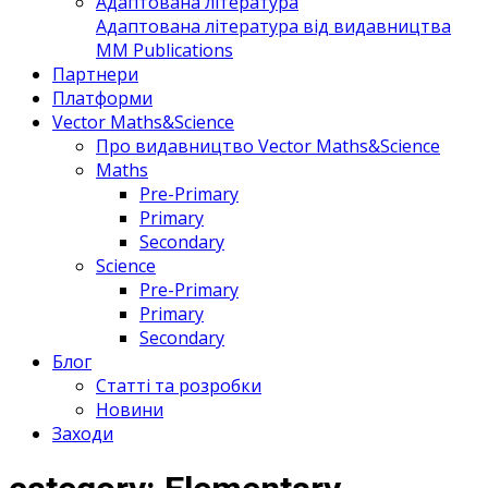
Адаптована література
Адаптована література від видавництва
MM Publications
Партнери
Платформи
Vector Maths&Science
Про видавництво Vector Maths&Science
Maths
Pre-Primary
Primary
Secondary
Science
Pre-Primary
Primary
Secondary
Блог
Статті та розробки
Новини
Заходи