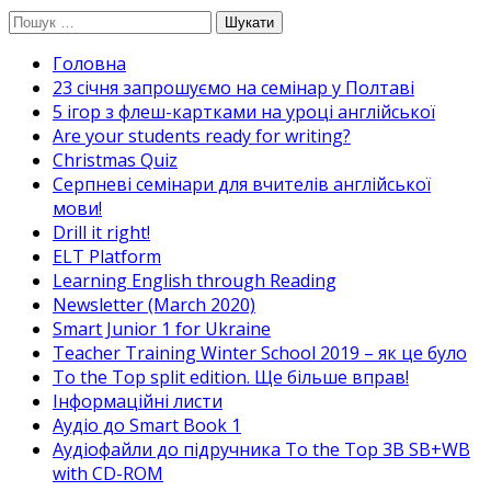
Перейти
Пошук:
до
Головна
вмісту
23 січня запрошуємо на семінар у Полтаві
5 ігор з флеш-картками на уроці англійської
Are your students ready for writing?
Christmas Quiz
Cерпневі семінари для вчителів англійської
мови!
Drill it right!
ELT Platform
Learning English through Reading
Newsletter (March 2020)
Smart Junior 1 for Ukraine
Teacher Training Winter School 2019 – як це було
To the Top split edition. Ще більше вправ!
Інформаційні листи
Аудіо до Smart Book 1
Аудіофайли до підручника To the Top 3B SB+WB
with CD-ROM