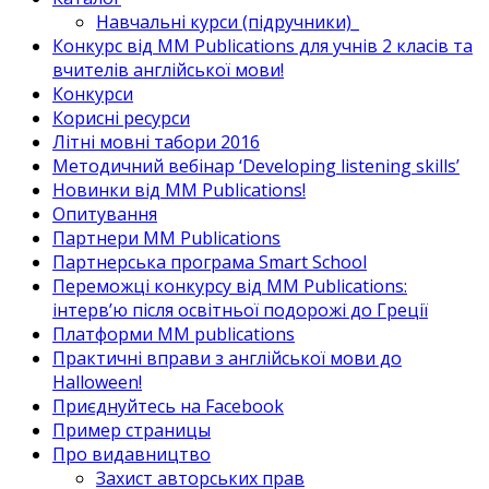
Навчальні курси (підручники)_
Конкурс від MM Publications для учнів 2 класів та
вчителів англійської мови!
Конкурси
Корисні ресурси
Літні мовні табори 2016
Методичний вебінар ‘Developing listening skills’
Новинки від MM Publications!
Опитування
Партнери MM Publications
Партнерська програма Smart School
Переможці конкурсу від MM Publications:
інтерв’ю після освітньої подорожі до Греції
Платформи MM publications
Практичні вправи з англійської мови до
Halloween!
Приєднуйтесь на Facebook
Пример страницы
Про видавництво
Захист авторських прав