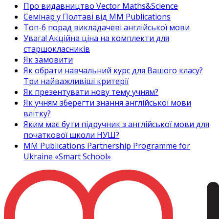
Про видавництво Vector Maths&Science
Семінар у Полтаві від MM Publications
Топ-6 порад викладачеві англійської мови
Увага! Акційна ціна на комплекти для
старшокласників
Як замовити
Як обрати навчальний курс для Вашого класу?
Три найважливіші критерії
Як презентувати нову тему учням?
Як учням зберегти знання англійської мови
влітку?
Яким має бути підручник з англійської мови для
початкової школи НУШ?
MM Publications Partnership Programme for
Ukraine «Smart School»