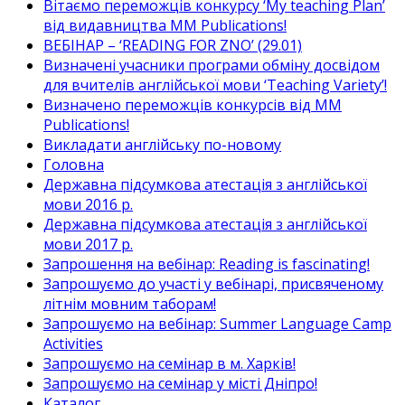
Вітаємо переможців конкурсу ‘My teaching Plan’
від видавництва MM Publications!
ВЕБІНАР – ‘READING FOR ZNO’ (29.01)
Визначені учасники програми обміну досвідом
для вчителів англійської мови ‘Teaching Variety’!
Визначено переможців конкурсів від MM
Publications!
Викладати англійську по-новому
Головна
Державна підсумкова атестація з англійської
мови 2016 р.
Державна підсумкова атестація з англійської
мови 2017 р.
Запрошення на вебінар: Reading is fascinating!
Запрошуємо до участі у вебінарі, присвяченому
літнім мовним таборам!
Запрошуємо на вебінар: Summer Language Camp
Activities
Запрошуємо на семінар в м. Харків!
Запрошуємо на семінар у місті Дніпро!
Каталог