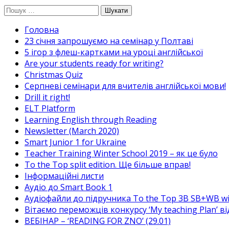
Перейти
Пошук:
до
Головна
вмісту
23 січня запрошуємо на семінар у Полтаві
5 ігор з флеш-картками на уроці англійської
Are your students ready for writing?
Christmas Quiz
Cерпневі семінари для вчителів англійської мови!
Drill it right!
ELT Platform
Learning English through Reading
Newsletter (March 2020)
Smart Junior 1 for Ukraine
Teacher Training Winter School 2019 – як це було
To the Top split edition. Ще більше вправ!
Інформаційні листи
Аудіо до Smart Book 1
Аудіофайли до підручника To the Top 3B SB+WB w
Вітаємо переможців конкурсу ‘My teaching Plan’ в
ВЕБІНАР – ‘READING FOR ZNO’ (29.01)