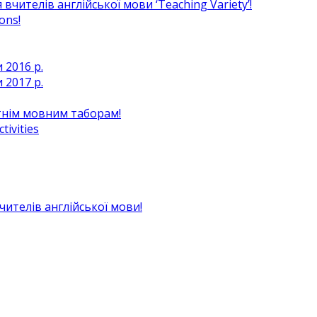
чителів англійської мови ‘Teaching Variety’!
ons!
 2016 р.
 2017 р.
ітнім мовним таборам!
ivities
вчителів англійської мови!