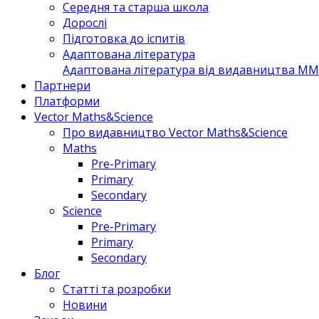
Середня та старша школа
Дорослі
Підготовка до іспитів
Адаптована література
Адаптована література від видавництва MM 
Партнери
Платформи
Vector Maths&Science
Про видавництво Vector Maths&Science
Maths
Pre-Primary
Primary
Secondary
Science
Pre-Primary
Primary
Secondary
Блог
Статті та розробки
Новини