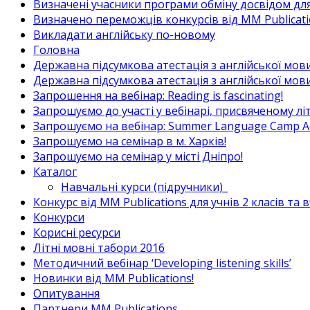
Визначені учасники програми обміну досвідом для в
Визначено переможців конкурсів від MM Publicati
Викладати англійську по-новому
Головна
Державна підсумкова атестація з англійської мови
Державна підсумкова атестація з англійської мови
Запрошення на вебінар: Reading is fascinating!
Запрошуємо до участі у вебінарі, присвяченому л
Запрошуємо на вебінар: Summer Language Camp Act
Запрошуємо на семінар в м. Харків!
Запрошуємо на семінар у місті Дніпро!
Каталог
Навчальні курси (підручники)_
Конкурс від MM Publications для учнів 2 класів та 
Конкурси
Корисні ресурси
Літні мовні табори 2016
Методичний вебінар ‘Developing listening skills’
Новинки від MM Publications!
Опитування
Партнери MM Publications