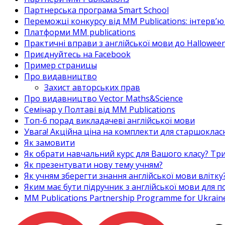
Партнерська програма Smart School
Переможці конкурсу від MM Publications: інтерв’ю 
Платформи MM publications
Практичні вправи з англійської мови до Halloween
Приєднуйтесь на Facebook
Пример страницы
Про видавництво
Захист авторських прав
Про видавництво Vector Maths&Science
Семінар у Полтаві від MM Publications
Топ-6 порад викладачеві англійської мови
Увага! Акційна ціна на комплекти для старшоклас
Як замовити
Як обрати навчальний курс для Вашого класу? Три
Як презентувати нову тему учням?
Як учням зберегти знання англійської мови влітку
Яким має бути підручник з англійської мови для
MM Publications Partnership Programme for Ukrain