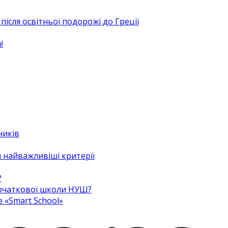
після освітньої подорожі до Греції
!
ників
 найважливіші критерії
?
 початкової школи НУШ?
e «Smart School»