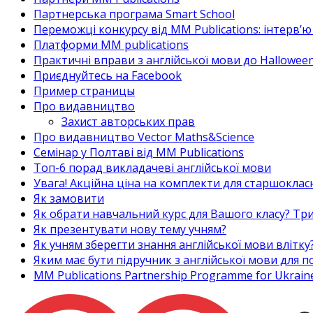
Партнерська програма Smart School
Переможці конкурсу від MM Publications: інтерв’ю 
Платформи MM publications
Практичні вправи з англійської мови до Halloween
Приєднуйтесь на Facebook
Пример страницы
Про видавництво
Захист авторських прав
Про видавництво Vector Maths&Science
Семінар у Полтаві від MM Publications
Топ-6 порад викладачеві англійської мови
Увага! Акційна ціна на комплекти для старшоклас
Як замовити
Як обрати навчальний курс для Вашого класу? Три
Як презентувати нову тему учням?
Як учням зберегти знання англійської мови влітку
Яким має бути підручник з англійської мови для
MM Publications Partnership Programme for Ukrain