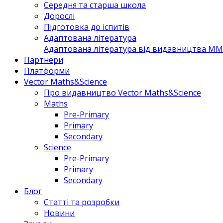
Середня та старша школа
Дорослі
Підготовка до іспитів
Адаптована література
Адаптована література від видавництва MM 
Партнери
Платформи
Vector Maths&Science
Про видавництво Vector Maths&Science
Maths
Pre-Primary
Primary
Secondary
Science
Pre-Primary
Primary
Secondary
Блог
Статті та розробки
Новини