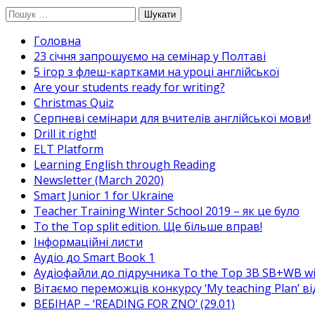
Перейти
Пошук:
до
Головна
вмісту
23 січня запрошуємо на семінар у Полтаві
5 ігор з флеш-картками на уроці англійської
Are your students ready for writing?
Christmas Quiz
Cерпневі семінари для вчителів англійської мови!
Drill it right!
ELT Platform
Learning English through Reading
Newsletter (March 2020)
Smart Junior 1 for Ukraine
Teacher Training Winter School 2019 – як це було
To the Top split edition. Ще більше вправ!
Інформаційні листи
Аудіо до Smart Book 1
Аудіофайли до підручника To the Top 3B SB+WB w
Вітаємо переможців конкурсу ‘My teaching Plan’ в
ВЕБІНАР – ‘READING FOR ZNO’ (29.01)