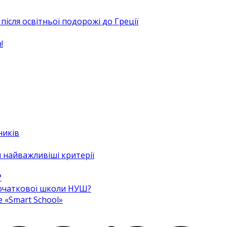
після освітньої подорожі до Греції
!
ників
 найважливіші критерії
?
 початкової школи НУШ?
e «Smart School»