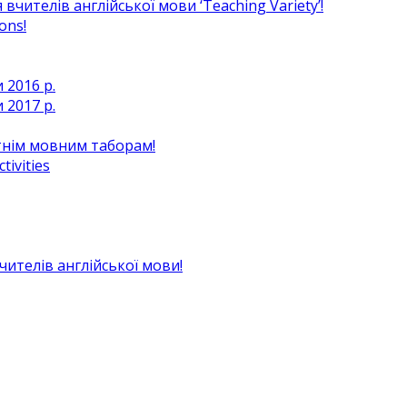
чителів англійської мови ‘Teaching Variety’!
ons!
 2016 р.
 2017 р.
ітнім мовним таборам!
ivities
вчителів англійської мови!