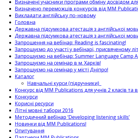
Визначені учасники програми обміну досвідом для в
Визначено переможців конкурсів від MM Publicati
Викладати англійську по-новому
Головна
Державна підсумкова атестація з англійської мови
Державна підсумкова атестація з англійської мови
Запрошення на вебінар: Reading is fascinating!
Запрошуємо до участі у вебінарі, присвяченому л
Запрошуємо на вебінар: Summer Language Camp Act
Запрошуємо на семінар в м. Харків!
Запрошуємо на семінар у місті Дніпро!
Каталог
Навчальні курси (підручники)_
Конкурс від MM Publications для учнів 2 класів та 
Конкурси
Корисні ресурси
Літні мовні табори 2016
Методичний вебінар ‘Developing listening skills’
Новинки від MM Publications!
Опитування
Партнери MM Publications