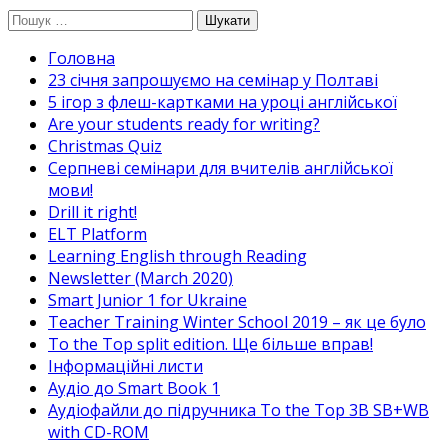
Перейти
Пошук:
до
Головна
вмісту
23 січня запрошуємо на семінар у Полтаві
5 ігор з флеш-картками на уроці англійської
Are your students ready for writing?
Christmas Quiz
Cерпневі семінари для вчителів англійської
мови!
Drill it right!
ELT Platform
Learning English through Reading
Newsletter (March 2020)
Smart Junior 1 for Ukraine
Teacher Training Winter School 2019 – як це було
To the Top split edition. Ще більше вправ!
Інформаційні листи
Аудіо до Smart Book 1
Аудіофайли до підручника To the Top 3B SB+WB
with CD-ROM