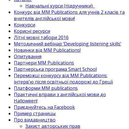
Навчальні курси (підручники)_
Конкурс від MM Publications для учнів 2 класів та
вчителів англійської мови!
Конкурси
Корисні ресурси
Літні мовні табори 2016
Методичний вебінар ‘Developing listening skills’
Новинки від MM Publications!
Опитування
Партнери MM Publications
Партнерська програма Smart School
Переможці конкурсу від MM Publications:
інтерв’ю після освітньої подорожі до Греції
Платформи MM publications
Практичні вправи з англійської мови до
Halloween!
Приєднуйтесь на Facebook
Пример страницы
Про видавництво
Захист авторських прав