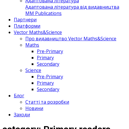
Адаптована література
Адаптована література від видавництва
MM Publications
Партнери
Платформи
Vector Maths&Science
Про видавництво Vector Maths&Science
Maths
Pre-Primary
Primary
Secondary
Science
Pre-Primary
Primary
Secondary
Блог
Статті та розробки
Новини
Заходи