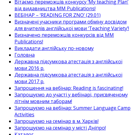
Вітаємо переможців конкурсу ‘My teaching Plan’
від видавництва MM Publications!
ВЕБІНАР – ‘READING FOR ZNO’ (29.01)
Визначені учасники програми обміну досвідом
для вчителів англійської мови ‘Teaching Variety’!
Визначено переможців конкурсів від MM
Publications!
Викладати англійську по-новому
Головна
Державна підсумкова атестація з англійської
мови 2016 р.
Державна підсумкова атестація з англійської
мови 2017 р.
Запрошення на вебінар: Reading is fascinating!
Запрошуємо до участі у вебінарі, присвяченому
літнім мовним таборам!
Запрошуємо на вебінар: Summer Language Camp
Activities
Запрошуємо на семінар в м. Харків!
Запрошуємо на семінар у місті Дніпро!
Каталог