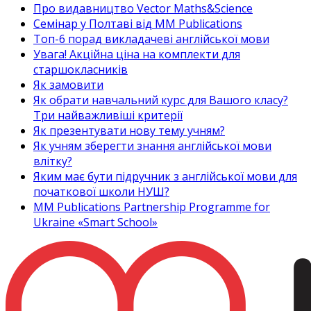
Про видавництво Vector Maths&Science
Семінар у Полтаві від MM Publications
Топ-6 порад викладачеві англійської мови
Увага! Акційна ціна на комплекти для
старшокласників
Як замовити
Як обрати навчальний курс для Вашого класу?
Три найважливіші критерії
Як презентувати нову тему учням?
Як учням зберегти знання англійської мови
влітку?
Яким має бути підручник з англійської мови для
початкової школи НУШ?
MM Publications Partnership Programme for
Ukraine «Smart School»