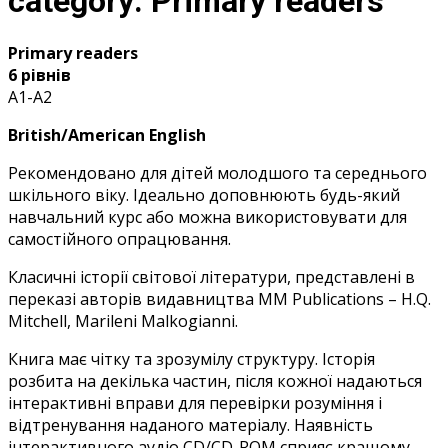
category:
Primary readers
Primary readers
6 рівнів
A1-A2
British/American English
Рекомендовано для дітей молодшого та середнього
шкільного віку. Ідеально доповнюють будь-який
навчальний курс або можна використовувати для
самостійного опрацювання.
Класичні історії світової літератури, представлені в
переказі авторів видавництва MM Publications – H.Q.
Mitchell, Marileni Malkogianni.
Книга має чітку та зрозумілу структуру. Історія
розбита на декілька частин, після кожної надаються
інтерактивні вправи для перевірки розуміння і
відтренування наданого матеріалу. Наявність
інтерактивного аудіо CD/CD-ROM сприяє кращому